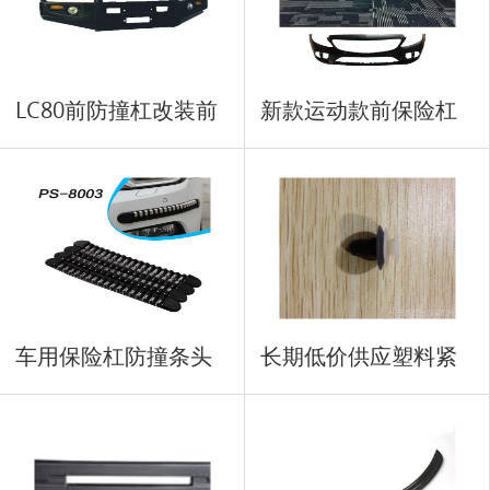
LC80前防撞杠改装前
新款运动款前保险杠
盖板
车用保险杠防撞条头
长期低价供应塑料紧
车用
固扣