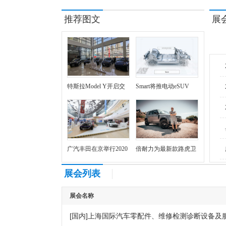
推荐图文
展
特斯拉Model Y开启交
Smart将推电动eSUV
付，
广汽丰田在京举行2020
倍耐力为最新款路虎卫
年TN
士车型提供
展会列表
展会名称
[
]
国内
上海国际汽车零配件、维修检测诊断设备及