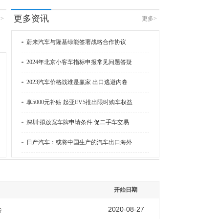
更多资讯
>
更多>
蔚来汽车与隆基绿能签署战略合作协议
2024年北京小客车指标申报常见问题答疑
2023汽车价格战谁是赢家 出口逃避内卷
享5000元补贴 起亚EV5推出限时购车权益
深圳:拟放宽车牌申请条件 促二手车交易
日产汽车：或将中国生产的汽车出口海外
开始日期
2020-08-27
会