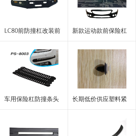
LC80前防撞杠改装前
新款运动款前保险杠
盖板
车用保险杠防撞条头
长期低价供应塑料紧
车用
固扣