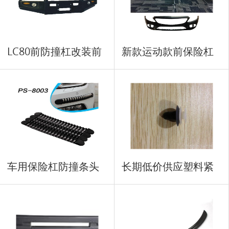
LC80前防撞杠改装前
新款运动款前保险杠
盖板
车用保险杠防撞条头
长期低价供应塑料紧
车用
固扣