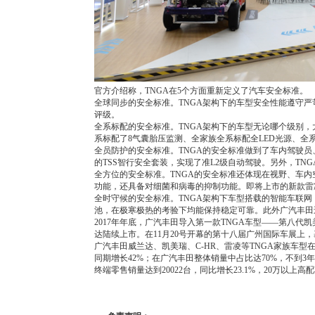
官方介绍称，TNGA在5个方面重新定义了汽车安全标准。
全球同步的安全标准。TNGA架构下的车型安全性能遵守严
评级。
全系标配的安全标准。TNGA架构下的车型无论哪个级别，
系标配了8气囊胎压监测、全家族全系标配全LED光源、全
全员防护的安全标准。TNGA的安全标准做到了车内驾驶员
的TSS智行安全套装，实现了准L2级自动驾驶。另外，TN
全方位的安全标准。TNGA的安全标准还体现在视野、车内
功能，还具备对细菌和病毒的抑制功能。即将上市的新款雷凌还将
全时守候的安全标准。TNGA架构下车型搭载的智能车联网
池，在极寒极热的考验下均能保持稳定可靠。此外广汽丰田
2017年年底，广汽丰田导入第一款TNGA车型——第八代凯美瑞
达陆续上市。在11月20号开幕的第十八届广州国际车展上
广汽丰田威兰达、凯美瑞、C-HR、雷凌等TNGA家族车型在1
同期增长42%；在广汽丰田整体销量中占比达70%，不到3
终端零售销量达到20022台，同比增长23.1%，20万以上高