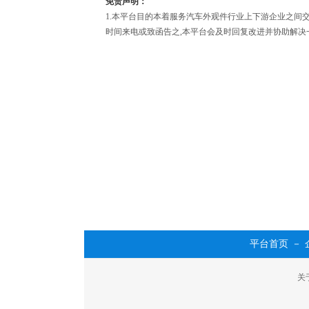
免责声明：
1.本平台目的本着服务汽车外观件行业上下游企业之间
时间来电或致函告之,本平台会及时回复改进并协助解决
平台首页
－
关