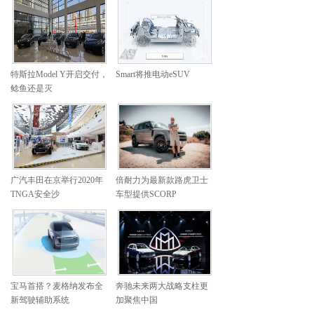
特斯拉Model Y开启交付，
Smart将推电动eSUV
鲶鱼还是灭
广汽丰田在京举行2020年
倍耐力为最新款路虎卫士
TNGA安全沙
车型提供SCORP
宝马首搭？麦格纳发布全
奔驰未来两大战略支柱更
新驾驶辅助系统
加聚焦中国