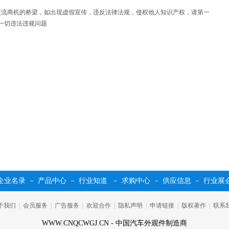
交流商机的桥梁，如出现虚假宣传，违反法律法规，侵权他人知识产权，请第一
一切违法违规问题
企业名录
－
产品中心
－
行业知道
－
求购中心
－
供应信息
－
行业展
于我们
|
会员服务
|
广告服务
|
欢迎合作
|
隐私声明
|
申请链接
|
版权著作
|
联系
WWW.CNQCWGJ.CN - 中国汽车外观件制造商