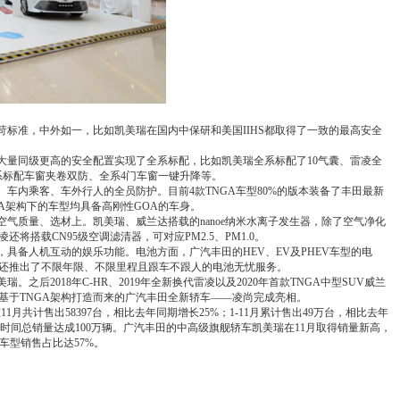
苛标准，中外如一，比如凯美瑞在国内中保研和美国IIHS都取得了一致的最高安全
大量同级更高的安全配置实现了全系标配，比如凯美瑞全系标配了10气囊、雷凌全
系标配车窗夹卷双防、全系4门车窗一键升降等。
、车内乘客、车外行人的全员防护。目前4款TNGA车型80%的版本装备了丰田最新
GA架构下的车型均具备高刚性GOA的车身。
空气质量、选材上。凯美瑞、威兰达搭载的nanoe纳米水离子发生器，除了空气净化
搭载CN95级空调滤清器，可对应PM2.5、PM1.0。
，具备人机互动的娱乐功能。电池方面，广汽丰田的HEV、EV及PHEV车型的电
还推出了不限年限、不限里程且跟车不跟人的电池无忧服务。
。之后2018年C-HR、2019年全新换代雷凌以及2020年首款TNGA中型SUV威兰
，基于TNGA架构打造而来的广汽丰田全新轿车——凌尚完成亮相。
1月共计售出58397台，相比去年同期增长25%；1-11月累计售出49万台，相比去年
年时间总销量达成100万辆。广汽丰田的中高级旗舰轿车凯美瑞在11月取得销量新高，
配车型销售占比达57%。