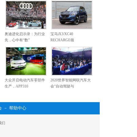
奥迪进化启示录：为行业
宝马iX3/XC40
先，心中有“数”
RECHARGE领
大众开启电动汽车零部件
2020世界智能网联汽车大
生产，APP310
会“自动驾驶与
会
－
帮助中心
我们