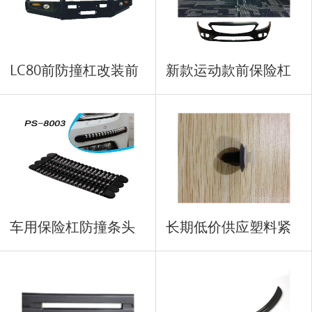
LC80前防撞杠改装前
新款运动款前保险杠
盖板
车用保险杠防撞条头
长期低价供应塑料紧
车用
固扣