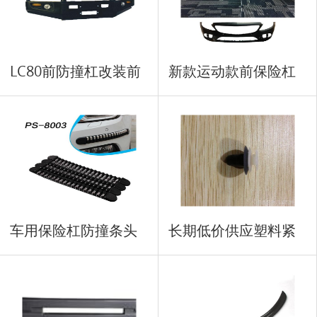
LC80前防撞杠改装前
新款运动款前保险杠
盖板
车用保险杠防撞条头
长期低价供应塑料紧
车用
固扣