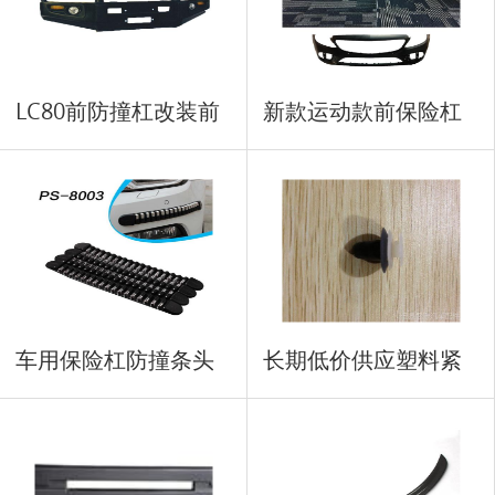
LC80前防撞杠改装前
新款运动款前保险杠
盖板
车用保险杠防撞条头
长期低价供应塑料紧
车用
固扣